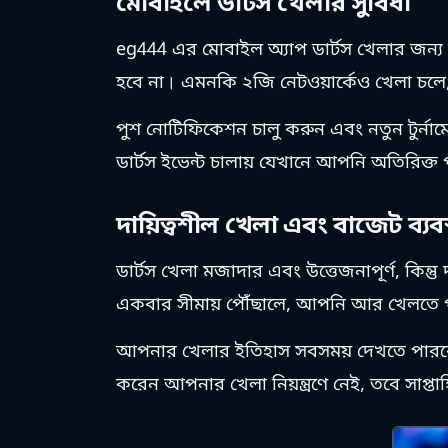
মোবাইলে ডার্টস খেলার সুবিধা
eg444 এর মোবাইল অ্যাপ ডার্টস খেলার জন্য 
হবে না। এমনকি ২জি নেটওয়ার্কেও খেলা চলে, 
পুশ নোটিফিকেশন চালু করুন এবং নতুন টুর্না
ডার্টস ইভেন্ট চালায় যেখানে আপনি অতিরিক্ত
দায়িত্বশীল খেলা এবং বাজেট ব্যবস
ডার্টস খেলা মজাদার এবং উত্তেজনাপূর্ণ, কিন্
একবার সীমায় পৌঁছালে, আপনি আর খেলতে প
আপনার খেলার ইতিহাস সবসময় দেখতে পারব
করেন আপনার খেলা নিয়ন্ত্রণে নেই, তবে সাপ্