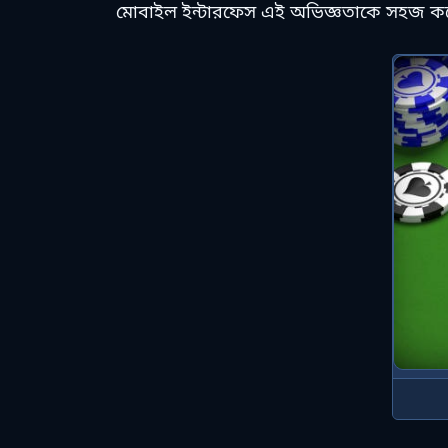
মোবাইল ইন্টারফেস এই অভিজ্ঞতাকে সহজ করে