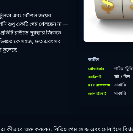
ির্ভুলতা এবং কৌশল জয়ের
পনি শুধু একটি গেম খেলছেন না —
তিটি রাউন্ডে পুরস্কার জিততে
িজ্ঞতাকে সহজ, দ্রুত এবং সব
রে তুলেছে।
ডার্টস
লাইভ স্টুড
প্রোভাইডার
স্লট / রিল
ক্যাটাগরি
মাঝারি
RTP রেফারেন্স
মাঝারি
ভোলাটিলিটি
এ কীভাবে শুরু করবেন, বিভিন্ন গেম মোড এবং মোবাইলে বিশ্ব