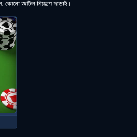
োনো জটিল নিয়ন্ত্রণ ছাড়াই।