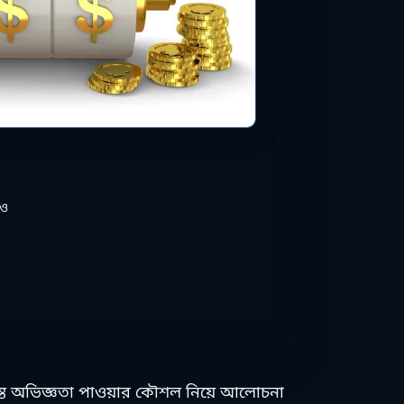
িও
স্ত অভিজ্ঞতা পাওয়ার কৌশল নিয়ে আলোচনা