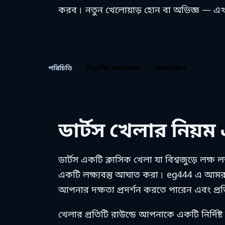
করব। নতুন খেলোয়াড় হোন বা অভিজ্ঞ — এ
পরিচিতি
বিস্তারিত আলোচনা
সারসংক্ষেপ
ডার্টস খেলার নিয়
ডার্টস একটি ক্লাসিক খেলা যা বিশ্বজুড়ে লক্ষ ল
একটি লক্ষ্যবস্তু আঘাত করা। eg444 এ আমরা
আপনার দক্ষতা প্রদর্শন করতে পারেন এবং প্
খেলার প্রতিটি রাউন্ডে আপনাকে একটি নির্দিষ