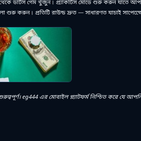
থেকে ডার্টস গেম খুঁজুন। প্র্যাকটিস মোডে শুরু করুন যাতে
শুরু করুন। প্রতিটি রাউন্ড দ্রুত — সাধারণত যাচাই সাপেক্ষে
ুত্বপূর্ণ। eg444 এর মোবাইল প্ল্যাটফর্ম নিশ্চিত করে যে আপনি 